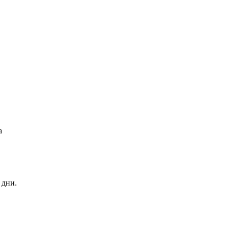
а
 дни.