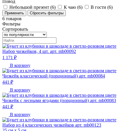
Повод
Небольшой презент (
6
)
К чаю (
6
)
В гости (
6
)
6
товаров
Фильтры
Сортировать
Набор чизкейков, 4 шт. арт. mb00092
1 171 ₽
В корзину
Чизкейк классический (порционный) арт. mb00084
441 ₽
В корзину
Чизкейк с лесными ягодами (порционный) арт. mb00083
441 ₽
В корзину
Набор из 4 классических чизкейков арт. mb00123
25 см х 5 см