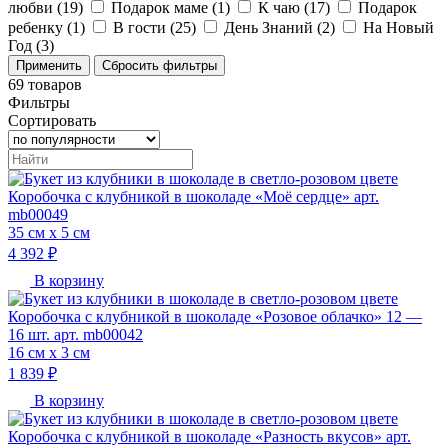
любви (
19
)
Подарок маме (
1
)
К чаю (
17
)
Подарок
ребенку (
1
)
В гости (
25
)
День Знаний (
2
)
На Новый
Год (
3
)
69
товаров
Фильтры
Сортировать
Коробочка с клубникой в шоколаде «Моё сердце» арт.
mb00049
35 см х 5 см
4 392 ₽
В корзину
Коробочка с клубникой в шоколаде «Розовое облачко» 12 —
16 шт. арт. mb00042
16 см х 3 см
1 839 ₽
В корзину
Коробочка с клубникой в шоколаде «Разность вкусов» арт.