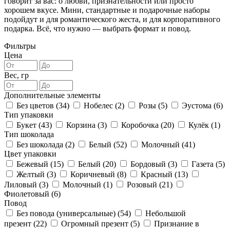
говорит за вас: о любви, признательности или просто
хорошем вкусе. Мини, стандартные и подарочные наборы
подойдут и для романтического жеста, и для корпоративного
подарка. Всё, что нужно — выбрать формат и повод.
Фильтры
Цена
Вес, гр
Дополнительные элементы
Без цветов (
34
)
Нобелес (
2
)
Розы (
5
)
Эустома (
6
)
Тип упаковки
Букет (
43
)
Корзина (
3
)
Коробочка (
20
)
Кулёк (
1
)
Тип шоколада
Без шоколада (
2
)
Белый (
52
)
Молочный (
41
)
Цвет упаковки
Бежевый (
15
)
Белый (
20
)
Бордовый (
3
)
Газета (
5
)
Желтый (
3
)
Коричневый (
8
)
Красный (
13
)
Лиловый (
3
)
Молочный (
1
)
Розовый (
21
)
Фиолетовый (
6
)
Повод
Без повода (универсальные) (
54
)
Небольшой
презент (
22
)
Огромный презент (
5
)
Признание в