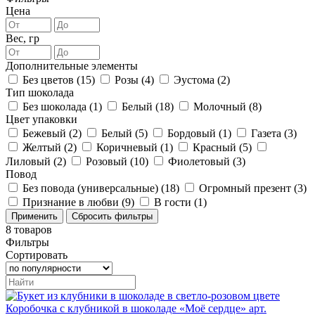
Цена
Вес, гр
Дополнительные элементы
Без цветов (
15
)
Розы (
4
)
Эустома (
2
)
Тип шоколада
Без шоколада (
1
)
Белый (
18
)
Молочный (
8
)
Цвет упаковки
Бежевый (
2
)
Белый (
5
)
Бордовый (
1
)
Газета (
3
)
Желтый (
2
)
Коричневый (
1
)
Красный (
5
)
Лиловый (
2
)
Розовый (
10
)
Фиолетовый (
3
)
Повод
Без повода (универсальные) (
18
)
Огромный презент (
3
)
Признание в любви (
9
)
В гости (
1
)
8
товаров
Фильтры
Сортировать
Коробочка с клубникой в шоколаде «Моё сердце» арт.