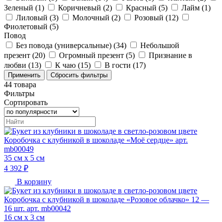
Зеленый (
1
)
Коричневый (
2
)
Красный (
5
)
Лайм (
1
)
Лиловый (
3
)
Молочный (
2
)
Розовый (
12
)
Фиолетовый (
5
)
Повод
Без повода (универсальные) (
34
)
Небольшой
презент (
20
)
Огромный презент (
5
)
Признание в
любви (
13
)
К чаю (
15
)
В гости (
17
)
44
товара
Фильтры
Сортировать
Коробочка с клубникой в шоколаде «Моё сердце» арт.
mb00049
35 см х 5 см
4 392 ₽
В корзину
Коробочка с клубникой в шоколаде «Розовое облачко» 12 —
16 шт. арт. mb00042
16 см х 3 см