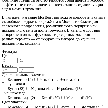
Обычные сувениры быстро теряются среди цветов и коробок,
а эффектные гастрономические композиции создают эмоции
ещё в момент вручения.
В интернет-магазине MosBerry вы можете подобрать и купить
съедобные подарки молодожёнам в Москве и области для
свадебного поздравления, романтического сюрприза или
праздничного вечера после торжества. В каталоге собраны
авторские ягодные, фруктовые и десертные композиции в
разных форматах — от аккуратных наборов до крупных
праздничных решений.
Фильтры
Цена
Вес, гр
Дополнительные элементы
Без цветов (
15
)
Розы (
4
)
Эустома (
4
)
Тип упаковки
Букет (
22
)
Корзина (
4
)
Коробочка (
18
)
Тип шоколада
Без шоколада (
2
)
Белый (
30
)
Молочный (
19
)
Цвет упаковки
Бежевый (
5
)
Белый (
14
)
Газета (
1
)
Желтый (
2
)