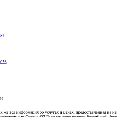
064
0056
ве.
ак же вся информация об услугах и ценах, предоставленная на 
 положениями Статьи 437 Гражданского кодекса Российской Фед