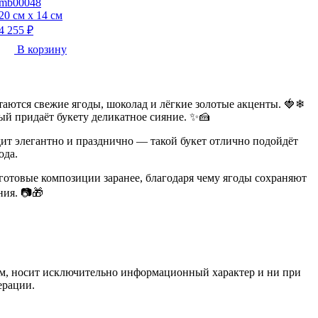
mb00048
20 см х 14 см
1
4 255 ₽
1
В корзину
аются свежие ягоды, шоколад и лёгкие золотые акценты. 🍓❄
й придаёт букету деликатное сияние. ✨🍰
ит элегантно и празднично — такой букет отлично подойдёт
ода.
готовые композиции заранее, благодаря чему ягоды сохраняют
ния. 📷🎁
нем, носит исключительно информационный характер и ни при
ерации.