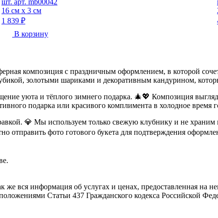
шт. арт. mb00042
16 см х 3 см
1 839 ₽
В корзину
ерная композиция с праздничным оформлением, в которой сочет
убикой, золотыми шариками и декоративным кандурином, которы
щение уюта и тёплого зимнего подарка. 🎄💖 Композиция выгляд
тивного подарка или красивого комплимента в холодное время г
авкой. 💎 Мы используем только свежую клубнику и не храним 
но отправить фото готового букета для подтверждения оформле
ве.
ак же вся информация об услугах и ценах, предоставленная на 
 положениями Статьи 437 Гражданского кодекса Российской Фед