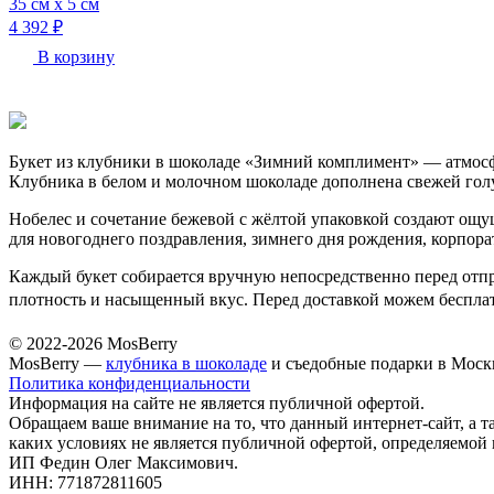
35 см х 5 см
4 392 ₽
В корзину
Букет из клубники в шоколаде «Зимний комплимент» — атмосф
Клубника в белом и молочном шоколаде дополнена свежей гол
Нобелес и сочетание бежевой с жёлтой упаковкой создают ощу
для новогоднего поздравления, зимнего дня рождения, корпора
Каждый букет собирается вручную непосредственно перед отпр
плотность и насыщенный вкус. Перед доставкой можем бесплат
© 2022-2026 MosBerry
MosBerry —
клубника в шоколаде
и съедобные подарки в Моск
Политика конфиденциальности
Информация на сайте не является публичной офертой.
Обращаем ваше внимание на то, что данный интернет-сайт, а т
каких условиях не является публичной офертой, определяемой
ИП Федин Олег Максимович.
ИНН: 771872811605