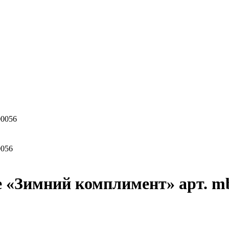
00056
0056
е «Зимний комплимент» арт. m