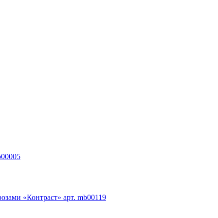
b00005
розами «Контраст» арт. mb00119