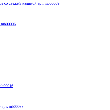
де со свежей малиной арт. mb00009
. mb00006
 mb00016
 арт. mb00038