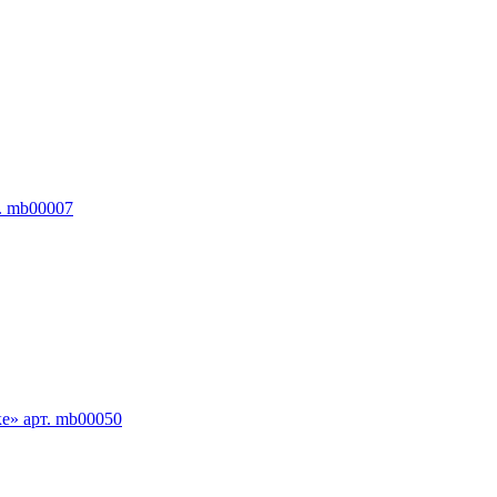
т. mb00007
е» арт. mb00050