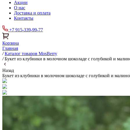
Акции
О нас
Доставка и оплата
Контакты
+7 915-339-99-77
Корзина
Главная
/
Каталог товаров MosBerry
/
Букет из клубники в молочном шоколаде с голубикой и малин
Назад
Букет из клубники в молочном шоколаде с голубикой и малино