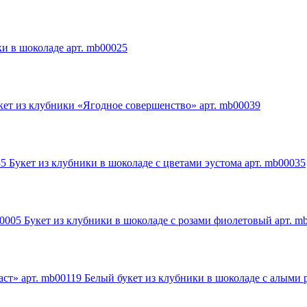
ки в шоколаде арт. mb00025
кет из клубники «Ягодное совершенство» арт. mb00039
Букет из клубники в шоколаде с цветами эустома арт. mb00035
Букет из клубники в шоколаде с розами фиолетовый арт. m
Белый букет из клубники в шоколаде с алыми 