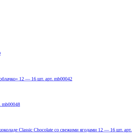
9
облачко» 12 — 16 шт. арт. mb00042
. mb00048
околаде Classic Chocolate со свежими ягодами 12 — 16 шт. арт.