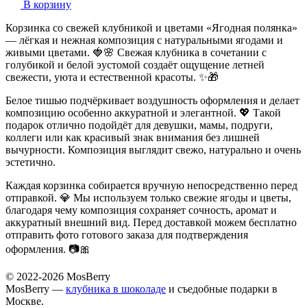
В корзину
Корзинка со свежей клубникой и цветами «Ягодная полянка»
— лёгкая и нежная композиция с натуральными ягодами и
живыми цветами. 🍓🌸 Свежая клубника в сочетании с
голубикой и белой эустомой создаёт ощущение летней
свежести, уюта и естественной красоты. ✨🎁
Белое тишью подчёркивает воздушность оформления и делает
композицию особенно аккуратной и элегантной. 💖 Такой
подарок отлично подойдёт для девушки, мамы, подруги,
коллеги или как красивый знак внимания без лишней
вычурности. Композиция выглядит свежо, натурально и очень
эстетично.
Каждая корзинка собирается вручную непосредственно перед
отправкой. 💎 Мы используем только свежие ягоды и цветы,
благодаря чему композиция сохраняет сочность, аромат и
аккуратный внешний вид. Перед доставкой можем бесплатно
отправить фото готового заказа для подтверждения
оформления. 📷🎀
© 2022-2026 MosBerry
MosBerry —
клубника в шоколаде
и съедобные подарки в
Москве.