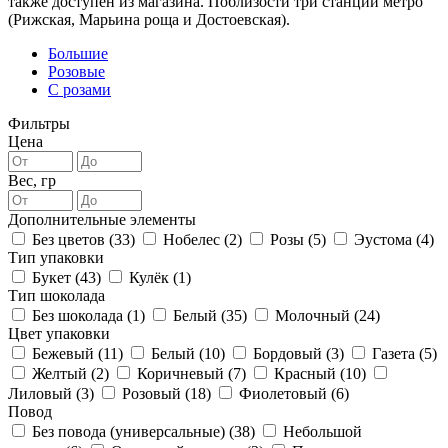
также доступен из магазина. Поблизости три станций метро
(Рижская, Марьина роща и Достоевская).
Большие
Розовые
С розами
Фильтры
Цена
Вес, гр
Дополнительные элементы
Без цветов (
33
)
Нобелес (
2
)
Розы (
5
)
Эустома (
4
)
Тип упаковки
Букет (
43
)
Кулёк (
1
)
Тип шоколада
Без шоколада (
1
)
Белый (
35
)
Молочный (
24
)
Цвет упаковки
Бежевый (
11
)
Белый (
10
)
Бордовый (
3
)
Газета (
5
)
Желтый (
2
)
Коричневый (
7
)
Красный (
10
)
Лиловый (
3
)
Розовый (
18
)
Фиолетовый (
6
)
Повод
Без повода (универсальные) (
38
)
Небольшой