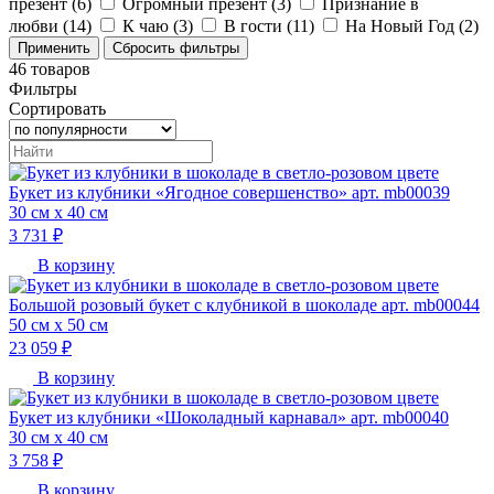
презент (
6
)
Огромный презент (
3
)
Признание в
любви (
14
)
К чаю (
3
)
В гости (
11
)
На Новый Год (
2
)
46
товаров
Фильтры
Сортировать
Букет из клубники «Ягодное совершенство» арт. mb00039
30 см х 40 см
3 731 ₽
В корзину
Большой розовый букет с клубникой в шоколаде арт. mb00044
50 см х 50 см
23 059 ₽
В корзину
Букет из клубники «Шоколадный карнавал» арт. mb00040
30 см х 40 см
3 758 ₽
В корзину